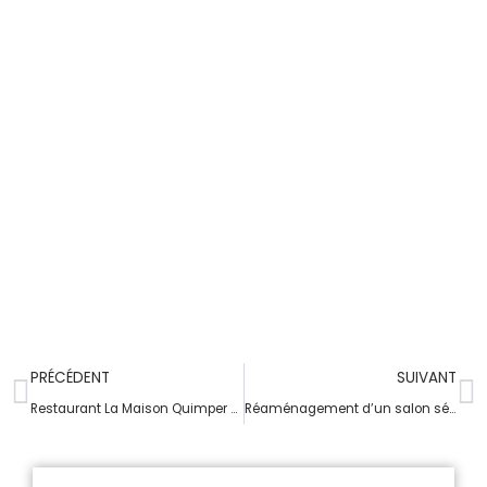
PRÉCÉDENT
SUIVANT
Restaurant La Maison Quimper 2/2 (2ème étage)
Réaménagement d’un salon séjour / cuisine à Quimper