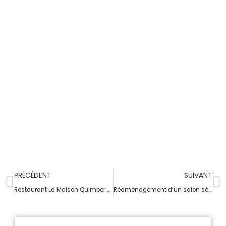
PRÉCÉDENT
SUIVANT
Restaurant La Maison Quimper 2/2 (2ème étage)
Réaménagement d’un salon séjour / cuisine à Quimper