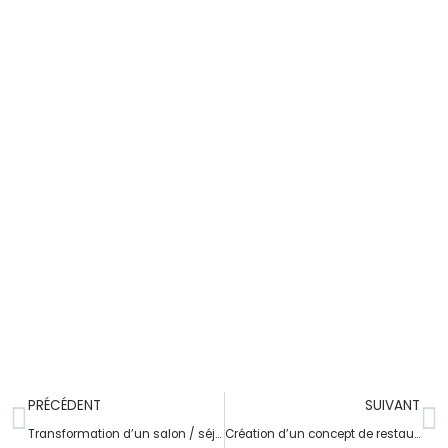
PRÉCÉDENT
SUIVANT
Transformation d’un salon / séjour / cuisine et entrée à Saint Evarzec
Création d’un concept de restaurant de Burger à Chateaulin